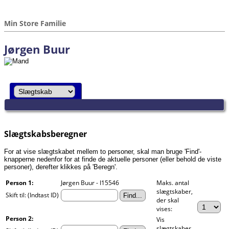
Min Store Familie
Jørgen Buur
Slægtskabsberegner
For at vise slægtskabet mellem to personer, skal man bruge 'Find'-
knapperne nedenfor for at finde de aktuelle personer (eller behold de viste
personer), derefter klikkes på 'Beregn'.
Person 1:
Jørgen Buur - I15546
Maks. antal
slægtskaber,
Skift til: (Indtast ID)
der skal
vises:
Person 2:
Vis
slægtskaber,