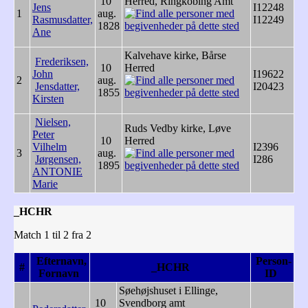
10
Herred, Ringkobing Amt
Jens
I12248
1
aug.
Rasmusdatter,
I12249
1828
Ane
Kalvehave kirke, Bårse
Frederiksen,
10
Herred
John
I19622
2
aug.
Jensdatter,
I20423
1855
Kirsten
Nielsen,
Ruds Vedby kirke, Løve
Peter
10
Herred
Vilhelm
I2396
3
aug.
Jørgensen,
I286
1895
ANTONIE
Marie
_HCHR
Match 1 til 2 fra 2
Efternavn,
Person-
#
_HCHR
Fornavn
ID
Søehøjshuset i Ellinge,
10
Svendborg amt