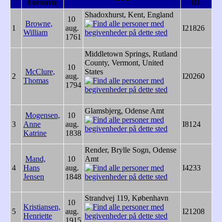
Fornavn
ID
Shadoxhurst, Kent, England
10
Browne,
1
aug.
I21826
William
1761
Middletown Springs, Rutland
County, Vermont, United
10
McClure,
States
2
aug.
I20260
Thomas
1794
Glamsbjerg, Odense Amt
Mogensen,
10
3
Anne
aug.
I8124
Katrine
1838
Render, Brylle Sogn, Odense
Mand,
10
Amt
4
Hans
aug.
I4233
Jensen
1848
Strandvej 119, København
10
Kristiansen,
5
aug.
I21208
Henriette
1915