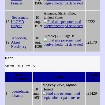
Frances
1906
Alliance, Stark, Ohio,
Severance,
10
United States
18
LLOYD
aug.
I2222
Eugene
1919
Skovvej 23, Slagelse
Andersen,
10
19
Aksel
aug.
I23170
Nordbjerg
1929
Døbt
Match 1 til 15 fra 15
Efternavn,
Person-
#
Døbt
Fornavn
ID
Magleby kirke, Mønbo
10
Herred
Joensdatter,
1
aug.
I21429
Johanna
1651