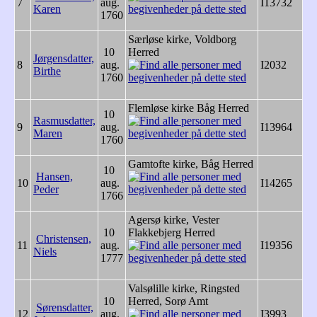
7
aug.
I13732
Karen
1760
Særløse kirke, Voldborg
10
Herred
Jørgensdatter,
8
aug.
I2032
Birthe
1760
Flemløse kirke Båg Herred
10
Rasmusdatter,
9
aug.
I13964
Maren
1760
Gamtofte kirke, Båg Herred
10
Hansen,
10
aug.
I14265
Peder
1766
Agersø kirke, Vester
10
Flakkebjerg Herred
Christensen,
11
aug.
I19356
Niels
1777
Valsølille kirke, Ringsted
10
Herred, Sorø Amt
Sørensdatter,
12
aug.
I3993