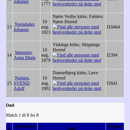
Johanne
1777
Nørre Vedby kirke, Falsters
10
Nørre Herred
Nielsdatter,
13
aug.
I10464
Johanne
1823
Viskinge kirke, Skippinge
10
Herred
Sørensen,
14
aug.
I2394
Anna Marie
1879
Drøsselbjerg kirke, Løve
Nielsen,
10
Herred
15
SVEND
aug.
I2641
Adolf
1902
Død
Match 1 til 8 fra 8
Efternavn,
Person-
#
Død