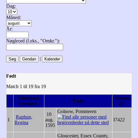
Dag:
Måned:
År:
Nøgleord (f.eks., "Omkr."):
|
Født
Match 1 til 19 fra 19
Efternavn,
Person-
#
Født
Fornavn
ID
Golnow, Pommeren
10
Raphun,
1
aug.
I7422
Regina
1595
Gloucester, Essex County,