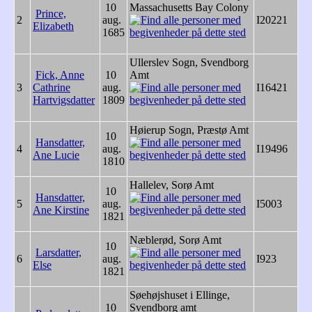
10
Massachusetts Bay Colony
Prince,
2
aug.
I20221
Elizabeth
1685
Ullerslev Sogn, Svendborg
Fick, Anne
10
Amt
3
Cathrine
aug.
I16421
Hartvigsdatter
1809
Høierup Sogn, Præstø Amt
10
Hansdatter,
4
aug.
I19496
Ane Lucie
1810
Hallelev, Sorø Amt
10
Hansdatter,
5
aug.
I5003
Ane Kirstine
1821
Næblerød, Sorø Amt
10
Larsdatter,
6
aug.
I923
Else
1821
Søehøjshuset i Ellinge,
10
Svendborg amt