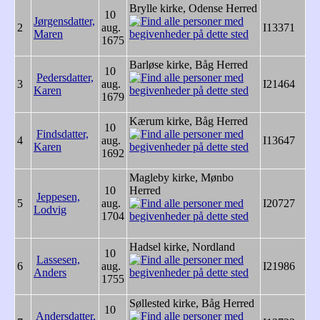
Brylle kirke, Odense Herred
10
Jørgensdatter,
2
aug.
I13371
Maren
1675
Barløse kirke, Båg Herred
10
Pedersdatter,
3
aug.
I21464
Karen
1679
Kærum kirke, Båg Herred
10
Findsdatter,
4
aug.
I13647
Karen
1692
Magleby kirke, Mønbo
10
Herred
Jeppesen,
5
aug.
I20727
Lodvig
1704
Hadsel kirke, Nordland
10
Lassesen,
6
aug.
I21986
Anders
1755
Søllested kirke, Båg Herred
10
Andersdatter,