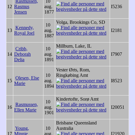
Rasmussen,
10
12
Rasmus
aug.
I5236
Jensen
1877
Volga, Brookings Co, SD
10
Kennedy,
13
aug.
I2181
Royal Joel
1887
Millburn, Lake, IL
Cribb,
10
14
Deborah
aug.
I7907
Delia
1891
Vester Ørts, Rom,
10
Ringkøbing Amt
Olesen, Else
15
aug.
I8523
Marie
1894
Kindertofte, Sorø Amt
10
Rasmussen,
16
aug.
I20051
Ellen Marie
1901
Brisbane Queensland
Young,
10
Australia
17
Minnie
aug.
I21920