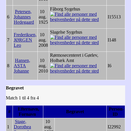
Fåborg Sygehus
Petersen,
10
6
Johannes
aug.
I15513
Hedegaard
1925
Slagelse Sygehus
Frederiksen,
10
7
JØRGEN
aug.
I148
Leo
2008
Rørmosecenteret i Gørlev,
Hansen,
10
Holbæk Amt
8
ASTA
aug.
I6
Johanne
2010
Begravet
Match 1 til 4 fra 4
Efternavn,
Person-
#
Begravet
Fornavn
ID
Stage,
10
1
Dorothea
aug.
I22992