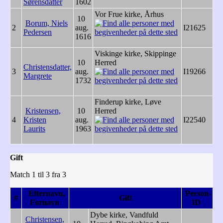
Sørensdatter
1602
Vor Frue kirke, Århus
10
Borum, Niels
2
aug.
I21625
Pedersen
1616
Viskinge kirke, Skippinge
10
Herred
Christensdatter,
3
aug.
I19266
Margrete
1732
Finderup kirke, Løve
Kristensen,
10
Herred
4
Kristen
aug.
I22540
Laurits
1963
Gift
Match 1 til 3 fra 3
Efternavn,
Person-
#
Gift
Fornavn
ID
Dybe kirke, Vandfuld
Christensen,