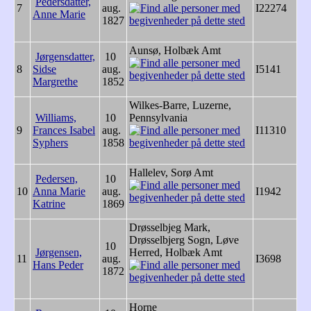
Pedersdatter,
7
aug.
I22274
Anne Marie
1827
Aunsø, Holbæk Amt
Jørgensdatter,
10
8
Sidse
aug.
I5141
Margrethe
1852
Wilkes-Barre, Luzerne,
Williams,
10
Pennsylvania
9
Frances Isabel
aug.
I11310
Syphers
1858
Hallelev, Sorø Amt
Pedersen,
10
10
Anna Marie
aug.
I1942
Katrine
1869
Drøsselbjeg Mark,
Drøsselbjerg Sogn, Løve
10
Jørgensen,
Herred, Holbæk Amt
11
aug.
I3698
Hans Peder
1872
Horne