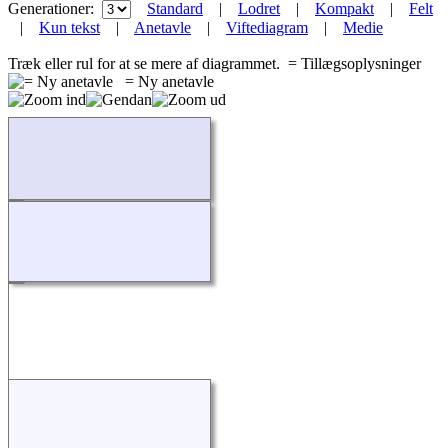
Generationer:
Standard
|
Lodret
|
Kompakt
|
Felt
|
Kun tekst
|
Anetavle
|
Viftediagram
|
Medie
Træk eller rul for at se mere af diagrammet.
= Tillægsoplysninger
= Ny anetavle
Indlæser...