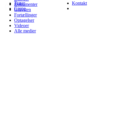
Træer
Kontakt
Dokumenter
Grene
Gravsten
Fortællinger
Optagelser
Videoer
Alle medier