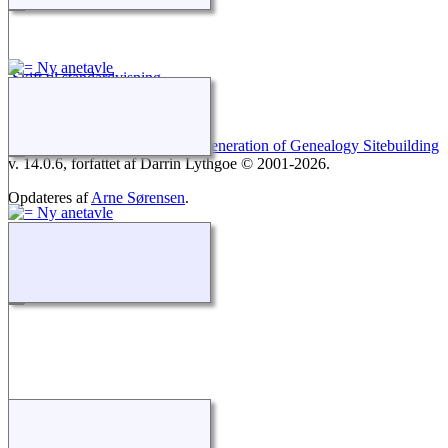
Skift til standardvisning
Webstedet drives af
The Next Generation of Genealogy Sitebuilding
v. 14.0.6, forfattet af Darrin Lythgoe © 2001-2026.
Opdateres af
Arne Sørensen
.