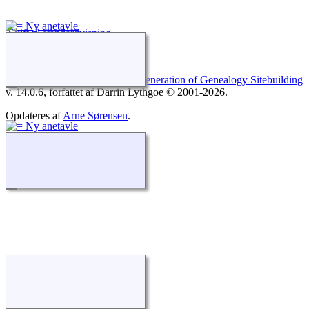
Skift til standardvisning
Webstedet drives af
The Next Generation of Genealogy Sitebuilding
v. 14.0.6, forfattet af Darrin Lythgoe © 2001-2026.
Opdateres af
Arne Sørensen
.