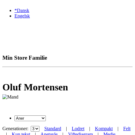
*Dansk
Engelsk
Min Store Familie
Oluf Mortensen
Generationer:
Standard
|
Lodret
|
Kompakt
|
Felt
|
Kun tekst
|
Anetavle
|
Viftediagram
|
Medie